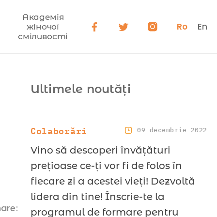
Академія
Ro
En
жіночої
сміливості
Ultimele noutăți
Colaborări
09 decembrie 2022
Vino să descoperi învățături
prețioase ce-ți vor fi de folos în
fiecare zi a acestei vieți! Dezvoltă
lidera din tine! Înscrie-te la
are:
programul de formare pentru