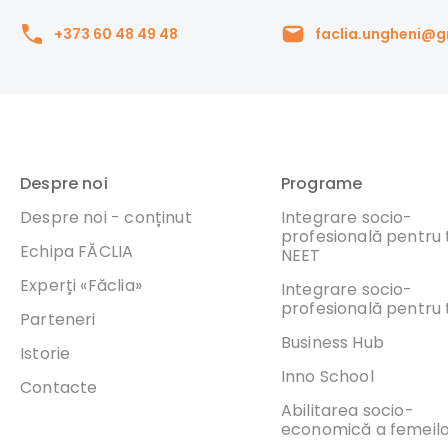
+373 60 48 49 48
faclia.ungheni@
Despre noi
Programe
Despre noi - conținut
Integrare socio-
profesională pentru t
Echipa FĂCLIA
NEET
Experți «Făclia»
Integrare socio-
profesională pentru t
Parteneri
Business Hub
Istorie
Inno School
Contacte
Abilitarea socio-
economică a femeil