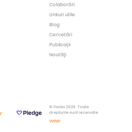
Colaborări
Linkuri utile
Blog
Cercetări
Publicații
Noutăți
© Faclia 2026. Toate
drepturile sunt rezervate.