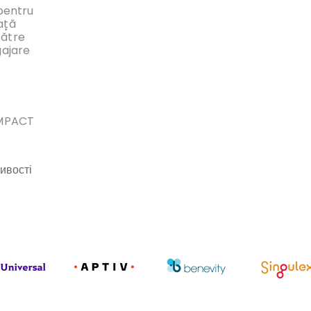
 pentru
ață
către
gajare
IMPACT
ивості