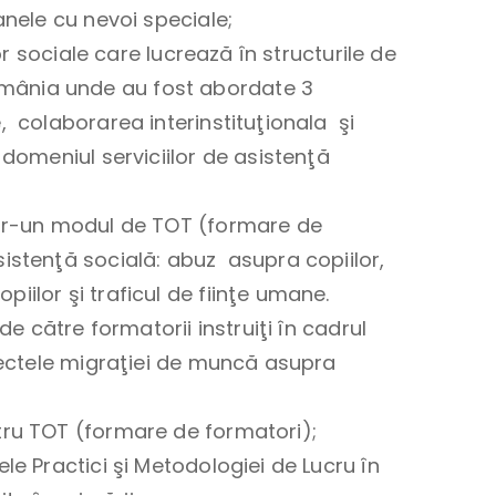
anele cu nevoi speciale;
lor sociale care lucrează în structurile de
mânia unde au fost abordate 3
, colaborarea interinstituţionala şi
 domeniul serviciilor de asistenţă
ntr-un modul de TOT (formare de
istenţă socială: abuz asupra copiilor,
ilor şi traficul de fiinţe umane.
de către formatorii instruiţi în cadrul
efectele migraţiei de muncă asupra
tru TOT (formare de formatori);
le Practici şi Metodologiei de Lucru în