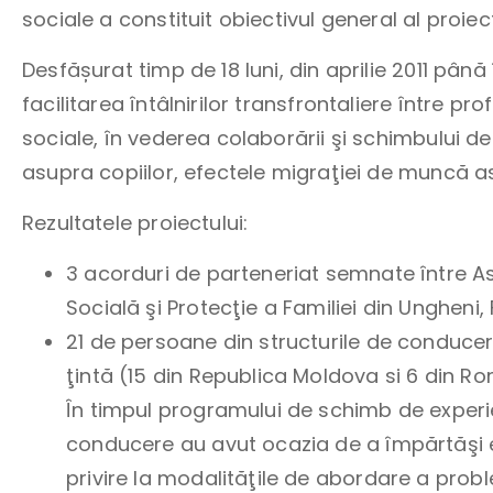
sociale a constituit obiectivul general al proiect
Desfășurat timp de 18 luni, din aprilie 2011 până
facilitarea întâlnirilor transfrontaliere între pro
sociale, în vederea colaborării şi schimbului d
asupra copiilor, efectele migraţiei de muncă as
Rezultatele proiectului:
3 acorduri de parteneriat semnate între Aso
Socială şi Protecţie a Familiei din Ungheni, 
21 de persoane din structurile de conducere
ţintă (15 din Republica Moldova si 6 din R
În timpul programului de schimb de experie
conducere au avut ocazia de a împărtăşi ex
privire la modalităţile de abordare a probl