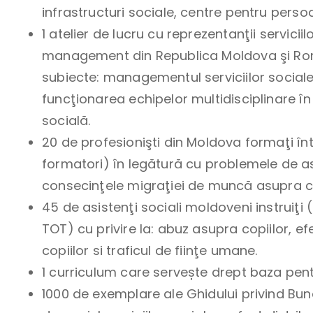
infrastructuri sociale, centre pentru perso
1 atelier de lucru cu reprezentanţii servicii
management din Republica Moldova şi Ro
subiecte: managementul serviciilor sociale
funcţionarea echipelor multidisciplinare în
socială.
20 de profesionişti din Moldova formaţi î
formatori) în legătură cu problemele de as
consecinţele migraţiei de muncă asupra copi
45 de asistenţi sociali moldoveni instruiţi (
TOT) cu privire la: abuz asupra copiilor, 
copiilor si traficul de fiinţe umane.
1 curriculum care servește drept baza pen
1000 de exemplare ale Ghidului privind Bune