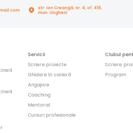
str. Ion Creangă, nr. 4, of. 416,
gmail.com
mun. Ungheni
Servicii
Clubul pen
Scriere proiecte
Scriere pro
inerii
Ghidare în carieră
Program
Angajare
inerii
Coaching
Mentorat
Cursuri profesionale
or