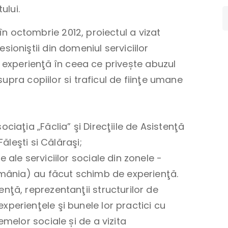
ului.
 în octombrie 2012, proiectul a vizat
fesioniştii din domeniul serviciilor
e experienţă în ceea ce privește abuzul
upra copiilor si traficul de fiinţe umane
ciaţia „Făclia” şi Direcţiile de Asistenţă
Făleşti si Călăraşi;
 ale serviciilor sociale din zonele -
omânia) au făcut schimb de experienţă.
nţă, reprezentanţii structurilor de
perienţele şi bunele lor practici cu
emelor sociale și de a vizita