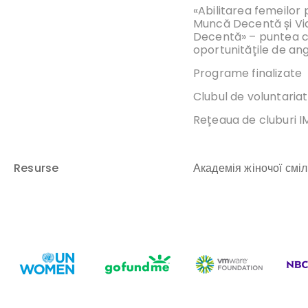
«Abilitarea femeilor
Muncă Decentă și Vi
Decentă» – puntea 
oportunitățile de an
Programe finalizate
Clubul de voluntariat
Rețeaua de cluburi 
Resurse
Академія жіночої сміл