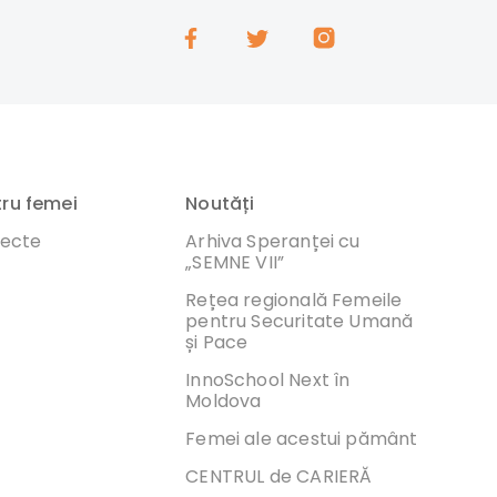
tru femei
Noutăți
iecte
Arhiva Speranței cu
„SEMNE VII”
Rețea regională Femeile
pentru Securitate Umană
și Pace
InnoSchool Next în
Moldova
Femei ale acestui pământ
CENTRUL de CARIERĂ