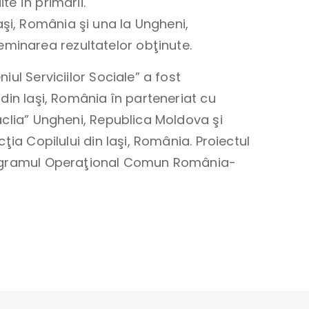
te în primării.
aşi, România şi una la Ungheni,
eminarea rezultatelor obţinute.
ul Serviciilor Sociale” a fost
din Iaşi, România în parteneriat cu
ăclia” Ungheni, Republica Moldova şi
ţia Copilului din Iaşi, România. Proiectul
Programul Operaţional Comun România-