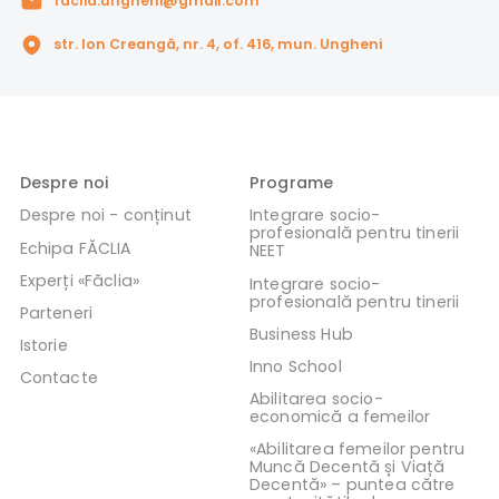
faclia.ungheni@gmail.com
str. Ion Creangă, nr. 4, of. 416, mun. Ungheni
Despre noi
Programe
Despre noi - conținut
Integrare socio-
profesională pentru tinerii
Echipa FĂCLIA
NEET
Experți «Făclia»
Integrare socio-
profesională pentru tinerii
Parteneri
Business Hub
Istorie
Inno School
Contacte
Abilitarea socio-
economică a femeilor
«Abilitarea femeilor pentru
Muncă Decentă și Viață
Decentă» – puntea către