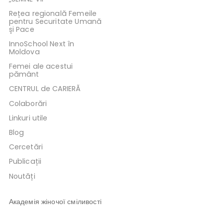
Rețea regională Femeile
pentru Securitate Umană
și Pace
InnoSchool Next în
Moldova
Femei ale acestui
pământ
CENTRUL de CARIERĂ
Colaborări
Linkuri utile
Blog
Cercetări
Publicații
Noutăți
Академія жіночої сміливості