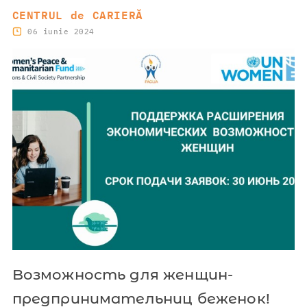
CENTRUL de CARIERĂ
06 iunie 2024
Bозможность для женщин-
предпринимательниц беженок!