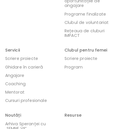
oportunitățile de
angajare
Programe finalizate
Clubul de voluntariat
Rețeaua de cluburi
IMPACT
Servicii
Clubul pentru femei
Scriere proiecte
Scriere proiecte
Ghidare în carieră
Program
Angajare
Coaching
Mentorat
Cursuri profesionale
Noutăți
Resurse
Arhiva Speranței cu
„SEMNE VII”