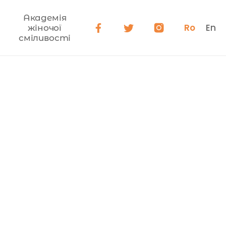
Академія
Ro
En
жіночої
сміливості