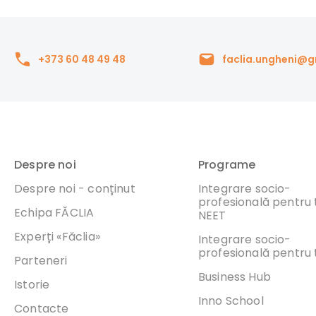
+373 60 48 49 48
faclia.ungheni@
Despre noi
Programe
Despre noi - conținut
Integrare socio-
profesională pentru t
Echipa FĂCLIA
NEET
Experți «Făclia»
Integrare socio-
profesională pentru t
Parteneri
Business Hub
Istorie
Inno School
Contacte