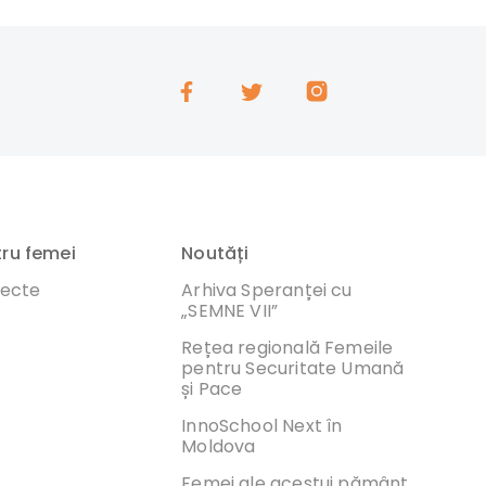
tru femei
Noutăți
iecte
Arhiva Speranței cu
„SEMNE VII”
Rețea regională Femeile
pentru Securitate Umană
și Pace
InnoSchool Next în
Moldova
Femei ale acestui pământ