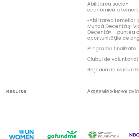
Abilitarea socio-
economică a femeil
«Abilitarea femeilor
Muncă Decentă și Vi
Decentă» – puntea 
oportunitățile de an
Programe finalizate
Clubul de voluntariat
Rețeaua de cluburi 
Resurse
Академія жіночої сміл