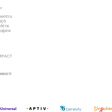
or
 pentru
ață
către
gajare
IMPACT
ивості