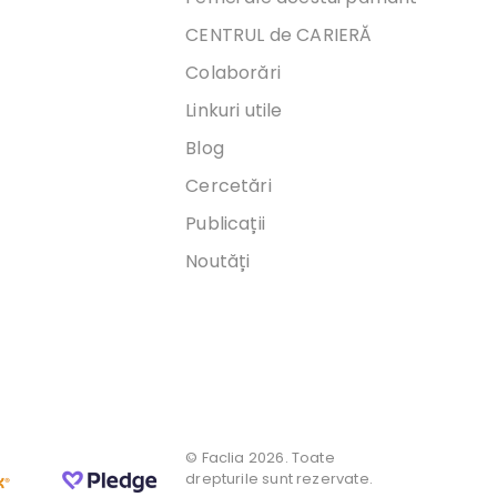
CENTRUL de CARIERĂ
Colaborări
Linkuri utile
Blog
Cercetări
Publicații
Noutăți
© Faclia 2026. Toate
drepturile sunt rezervate.