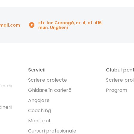
str. Ion Creangă, nr. 4, of. 416,
gmail.com
mun. Ungheni
Servicii
Clubul pen
Scriere proiecte
Scriere pro
inerii
Ghidare în carieră
Program
Angajare
inerii
Coaching
Mentorat
Cursuri profesionale