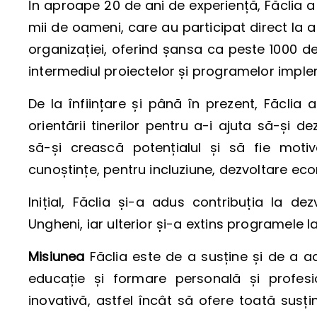
În aproape 20 de ani de experiență, Făclia 
mii de oameni, care au participat direct la ac
organizației, oferind șansa ca peste 1000 de
intermediul proiectelor și programelor impl
De la înființare și până în prezent, Făclia 
orientării tinerilor pentru a-i ajuta să-și de
să-și crească potențialul și să fie moti
cunoștințe, pentru incluziune, dezvoltare eco
Inițial, Făclia și-a adus contribuția la de
Ungheni, iar ulterior și-a extins programele la
Misiunea
Făclia este de a susține și de a 
educație și formare personală și profes
inovativă, astfel încât să ofere toată susți