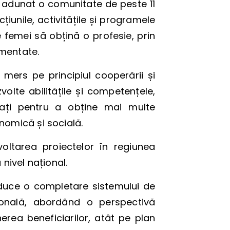
a adunat o comunitate de peste 11
țiunile, activitățile și programele
 femei să obțină o profesie, prin
ementate.
a mers pe principiul cooperării și
zvolte abilitățile și competențele,
vați pentru a obține mai multe
nomică și socială.
zvoltarea proiectelor în regiunea
 nivel național.
aduce o completare sistemului de
ională, abordând o perspectivă
nerea beneficiarilor, atât pe plan