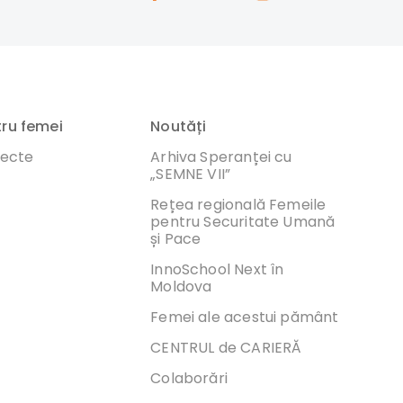
tru femei
Noutăți
iecte
Arhiva Speranței cu
„SEMNE VII”
Rețea regională Femeile
pentru Securitate Umană
și Pace
InnoSchool Next în
Moldova
Femei ale acestui pământ
CENTRUL de CARIERĂ
Colaborări