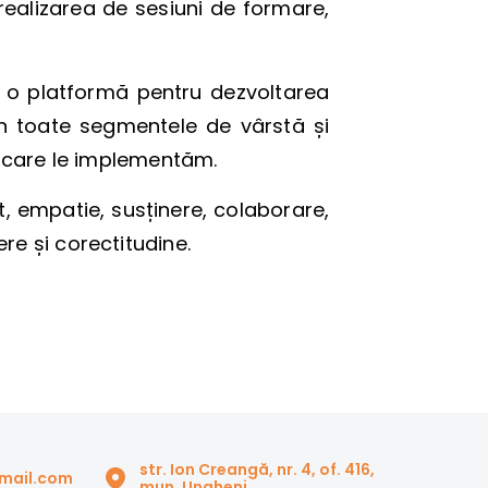
i realizarea de sesiuni de formare,
 o platformă pentru dezvoltarea
in toate segmentele de vârstă și
pe care le implementăm.
, empatie, susținere, colaborare,
re și corectitudine.
str. Ion Creangă, nr. 4, of. 416,
gmail.com
mun. Ungheni