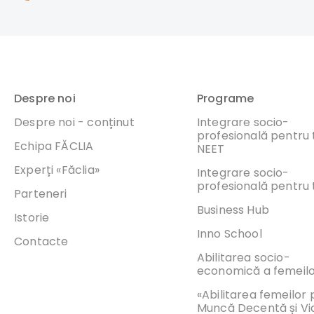
Despre noi
Programe
Despre noi - conținut
Integrare socio-
profesională pentru t
Echipa FĂCLIA
NEET
Experți «Făclia»
Integrare socio-
profesională pentru t
Parteneri
Business Hub
Istorie
Inno School
Contacte
Abilitarea socio-
economică a femeil
«Abilitarea femeilor
Muncă Decentă și Vi