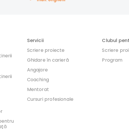
Servicii
Clubul pen
Scriere proiecte
Scriere pro
inerii
Ghidare în carieră
Program
Angajare
inerii
Coaching
Mentorat
Cursuri profesionale
or
 pentru
ață