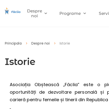
Despre
Programe
Servi
noi
Principala
Despre noi
Istorie
Istorie
Asociația Obștească „Făclia” este o p
oportunități de dezvoltare personală și p
carieră pentru femeile și tinerii din Republic