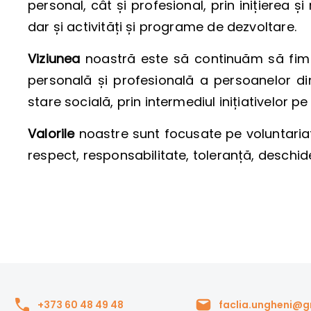
personal, cât și profesional, prin inițierea ș
dar și activități și programe de dezvoltare.
Viziunea
noastră este să continuăm să fim
personală și profesională a persoanelor d
stare socială, prin intermediul inițiativelor 
Valorile
noastre sunt focusate pe voluntariat
respect, responsabilitate, toleranță, deschide
+373 60 48 49 48
faclia.ungheni@