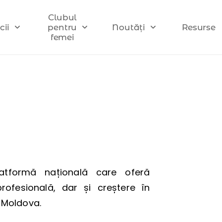
Clubul
cii
pentru
Noutăți
Resurse
femei
latformă națională care oferă
rofesională, dar și creștere în
a Moldova.