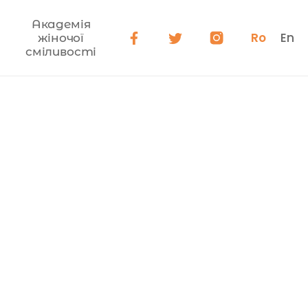
Академія
Ro
En
жіночої
сміливості