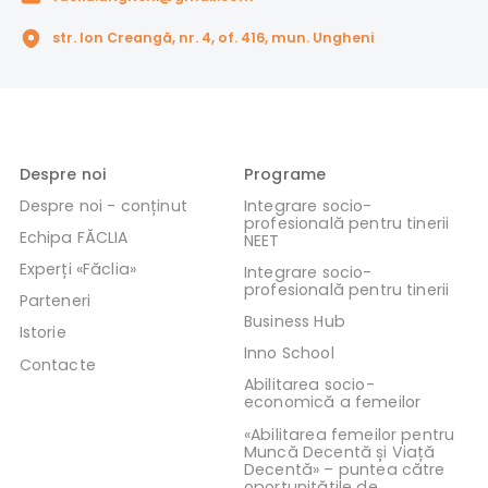
str. Ion Creangă, nr. 4, of. 416, mun. Ungheni
Despre noi
Programe
Despre noi - conținut
Integrare socio-
profesională pentru tinerii
Echipa FĂCLIA
NEET
Experți «Făclia»
Integrare socio-
profesională pentru tinerii
Parteneri
Business Hub
Istorie
Inno School
Contacte
Abilitarea socio-
economică a femeilor
«Abilitarea femeilor pentru
Muncă Decentă și Viață
Decentă» – puntea către
oportunitățile de