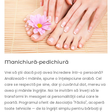
Manichiură-pedichiură
Vrei să știi dacă poți avea încredere într-o persoană?
Analizează-i mâinile, spune o înțelepciune arabă. Cel
care se respectă pe sine, dar și cuvântul dat, mereu va
avea și mâinile îngrijite. Noi te invităm să înveți să le
transformi în mesageri ai personalității celui care le
poartă. Programul oferit de Asociația "Făclia", acoperă
toate tehnicile — de la îngrijit simplu pentru bărbați și