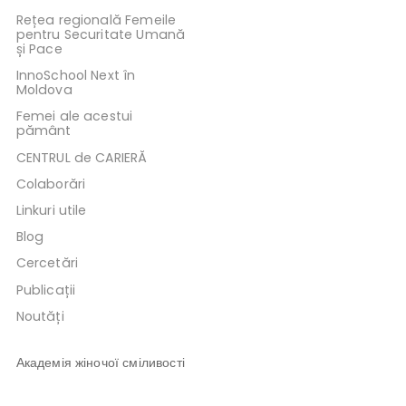
Rețea regională Femeile
pentru Securitate Umană
și Pace
InnoSchool Next în
Moldova
Femei ale acestui
pământ
CENTRUL de CARIERĂ
Colaborări
Linkuri utile
Blog
Cercetări
Publicații
Noutăți
Академія жіночої сміливості