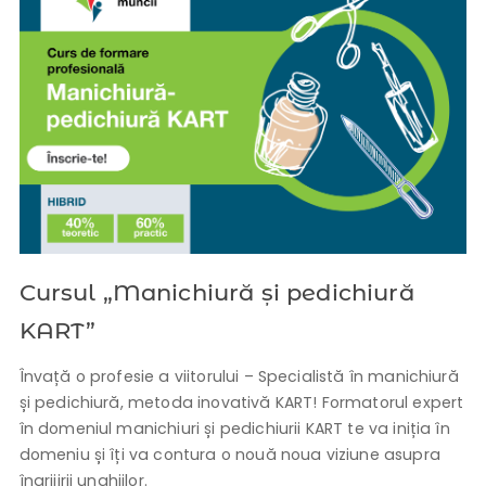
Cursul „Manichiură și pedichiură
KART”
Învață o profesie a viitorului – Specialistă în manichiură
și pedichiură, metoda inovativă KART! Formatorul expert
în domeniul manichiuri și pedichiurii KART te va iniția în
domeniu și îți va contura o nouă noua viziune asupra
îngrijirii unghiilor.