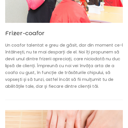
Frizer-coafor
Un coafor talentat e greu de găsit, dar din moment ce-l
întâlnești, nu te mai desparți de el. Noi îți propunem să
devii unul dintre frizerii apreciați, care niciodată nu duc
lipsă de clienți. Împreună cu noi vei învăța arta de a
coafa cu gust, în funcție de trăsăturile chipului, să
vopsești și să tunzi, astfel încât să fii mulțumit tu de
abilitățile tale, dar și fiecare dintre clienții tăi.