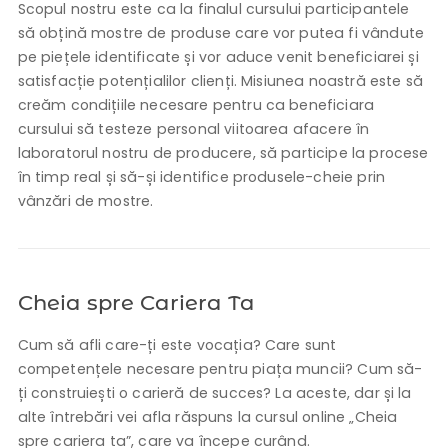
Scopul nostru este ca la finalul cursului participantele
să obțină mostre de produse care vor putea fi vândute
pe piețele identificate și vor aduce venit beneficiarei și
satisfacție potențialilor clienți. Misiunea noastră este să
creăm condițiile necesare pentru ca beneficiara
cursului să testeze personal viitoarea afacere în
laboratorul nostru de producere, să participe la procese
în timp real și să-și identifice produsele-cheie prin
vânzări de mostre.
Cheia spre Cariera Ta
Cum să afli care-ți este vocația? Care sunt
competențele necesare pentru piața muncii? Cum să-
ți construiești o carieră de succes? La aceste, dar și la
alte întrebări vei afla răspuns la cursul online „Cheia
spre cariera ta”, care va începe curând.