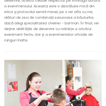
deservire, acesta trebuie respectat pe întreaga durată
a evenimentului. Aceasta este o dezvăluire mică din
etica și protocolul servirii mesei, pe o vei afla cu noi,
alături de zeci de combinații savuroase a băuturilor,
dacă alegi specialitatea chelner - barman. În final, vei
deține abilitățile de deservire cu noblețe a oricărui
eveniment festiv, dar și a evenimentelor oficiale de
ranguri înalte.