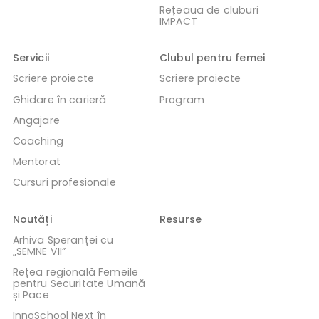
Rețeaua de cluburi
IMPACT
Servicii
Clubul pentru femei
Scriere proiecte
Scriere proiecte
Ghidare în carieră
Program
Angajare
Coaching
Mentorat
Cursuri profesionale
Noutăți
Resurse
Arhiva Speranței cu
„SEMNE VII”
Rețea regională Femeile
pentru Securitate Umană
și Pace
InnoSchool Next în