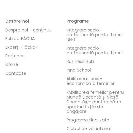
Despre noi
Programe
Despre noi - conținut
Integrare socio-
profesională pentru tinerii
Echipa FĂCLIA
NEET
Experți «Făclia»
Integrare socio-
profesională pentru tinerii
Parteneri
Business Hub
Istorie
Inno School
Contacte
Abilitarea socio-
economică a femeilor
«Abilitarea femeilor pentru
Muncă Decentă și Viață
Decentă» – puntea către
oportunitățile de
angajare
Programe finalizate
Clubul de voluntariat