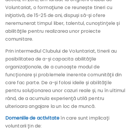
Voluntariat, o formațiune ce reunește tineri cu
inițiativă, de 15-25 de ani, dispuși să-și ofere
neremunerat timpul liber, talentul, cunoștințele și
abilitățile pentru realizarea unor proiecte
comunitare.
Prin intermediul Clubului de Voluntariat, tinerii au
posibilitatea de a-și capacita abilitățile
organizaționale, de a cunoaște modul de
funcționare și problemele inerente comunității din
care fac parte. De a-și folosi ideile și abilitățile
pentru soluționarea unor cazuri reale și, nu în ultimul
rând, de a acumula experiență utilă pentru
ulterioara angajare la un loc de muncă.
Domeniile de activitate
în care sunt implicați
voluntarii țin de: