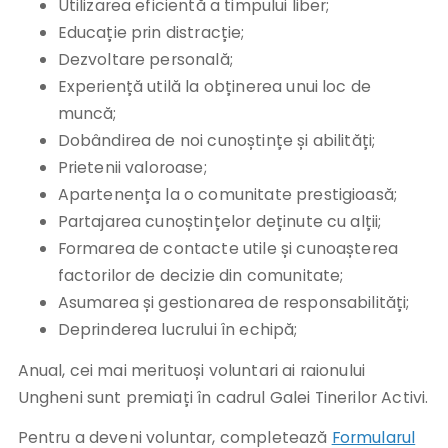
Utilizarea eficientă a timpului liber;
Educație prin distracție;
Dezvoltare personală;
Experiență utilă la obținerea unui loc de
muncă;
Dobândirea de noi cunoștințe și abilități;
Prietenii valoroase;
Apartenența la o comunitate prestigioasă;
Partajarea cunoștințelor deținute cu alții;
Formarea de contacte utile și cunoașterea
factorilor de decizie din comunitate;
Asumarea și gestionarea de responsabilități;
Deprinderea lucrului în echipă;
Anual, cei mai merituoși voluntari ai raionului
Ungheni sunt premiați în cadrul Galei Tinerilor Activi.
Pentru a deveni voluntar, completează
Formularul