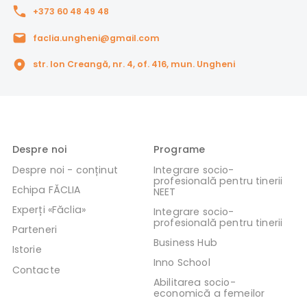
+373 60 48 49 48
faclia.ungheni@gmail.com
str. Ion Creangă, nr. 4, of. 416, mun. Ungheni
Despre noi
Programe
Despre noi - conținut
Integrare socio-
profesională pentru tinerii
Echipa FĂCLIA
NEET
Experți «Făclia»
Integrare socio-
profesională pentru tinerii
Parteneri
Business Hub
Istorie
Inno School
Contacte
Abilitarea socio-
economică a femeilor