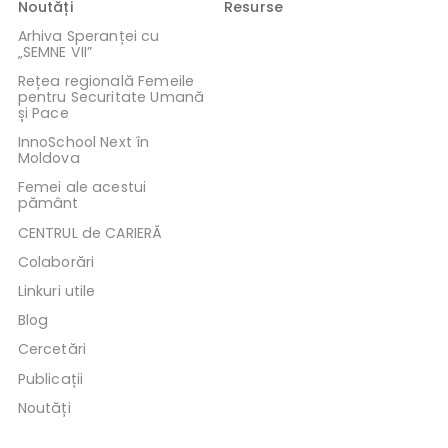
Noutăți
Resurse
Arhiva Speranței cu
„SEMNE VII”
Rețea regională Femeile
pentru Securitate Umană
și Pace
InnoSchool Next în
Moldova
Femei ale acestui
pământ
CENTRUL de CARIERĂ
Colaborări
Linkuri utile
Blog
Cercetări
Publicații
Noutăți