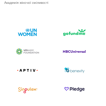
Академія жіночої сміливості