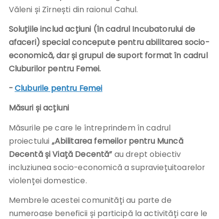
Văleni și Zîrnești din raionul Cahul.
Soluțiile includ acțiuni (în cadrul Incubatorului de
afaceri) special concepute pentru abilitarea socio-
economică, dar și grupul de suport format în cadrul
Cluburilor pentru Femei.
-
Cluburile pentru Femei
Măsuri și acțiuni
Măsurile pe care le întreprindem în cadrul
proiectului
„Abilitarea femeilor pentru Muncă
Decentă și Viață Decentă”
au drept obiectiv
incluziunea socio-economică a supraviețuitoarelor
violenței domestice.
Membrele acestei comunități au parte de
numeroase beneficii și participă la activități care le