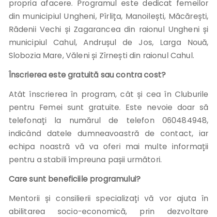
propria afacere. Programul este dedicat femeilor
din municipiul Ungheni, Pîrlița, Manoilești, Măcărești,
Rădenii Vechi și Zagarancea din raionul Ungheni și
municipiul Cahul, Andrușul de Jos, Larga Nouă,
Slobozia Mare, Văleni și Zîrnești din raionul Cahul.
Înscrierea este gratuită sau contra cost?
Atât înscrierea în program, cât și cea în Cluburile
pentru Femei sunt gratuite. Este nevoie doar să
telefonați la numărul de telefon 060484948,
indicând datele dumneavoastră de contact, iar
echipa noastră vă va oferi mai multe informații
pentru a stabili împreuna pașii următori.
Care sunt beneficiile programului?
Mentorii și consilierii specializați vă vor ajuta în
abilitarea socio-economică, prin dezvoltare