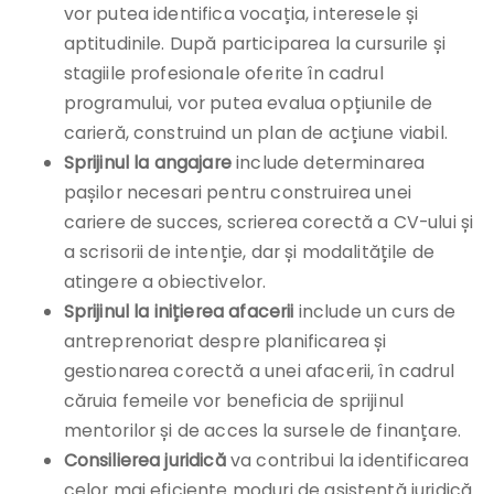
vor putea identifica vocația, interesele și
aptitudinile. După participarea la cursurile și
stagiile profesionale oferite în cadrul
programului, vor putea evalua opțiunile de
carieră, construind un plan de acțiune viabil.
Sprijinul la angajare
include determinarea
pașilor necesari pentru construirea unei
cariere de succes, scrierea corectă a CV-ului și
a scrisorii de intenție, dar și modalitățile de
atingere a obiectivelor.
Sprijinul la inițierea afacerii
include un curs de
antreprenoriat despre planificarea și
gestionarea corectă a unei afacerii, în cadrul
căruia femeile vor beneficia de sprijinul
mentorilor și de acces la sursele de finanțare.
Consilierea juridică
va contribui la identificarea
celor mai eficiente moduri de asistență juridică