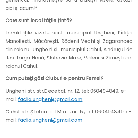
aici și acum!”
Care sunt localitățile țintă?
Localitățile vizate sunt: municipiul Ungheni, Pîrlița,
Manoilești, Măcărești, Rădenii Vechi și Zagarancea
din raionul Ungheni și municipiul Cahul, Andrușul de
Jos, Larga Nouă, Slobozia Mare, Văleni și Zîrnești din
raionul Cahul.
Cum puteți găsi Cluburile pentru Femei?
Ungheni: str. str.Decebal, nr. 12, tel: 060494849, e-
mail:
faclia.ungheni@gmail.com
Cahul: str. Ștefan cel Mare, nr 15 , tel: 060494849, e-
mail:
faclia.ungheni@gmail.com