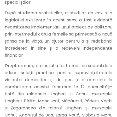
specialiștilor.
După studierea statisticilor, a studiilor de caz și a
legislației existente în acest sens, a fost evidentă
necesitatea implementării unui proiect de abilitare,
prin intermediul căruia femeile să primească o nouă
șansă de la viață, un ajutor pentru a-și redobândi
încrederea în sine și a redeveni independente
financiar.
Drept urmare, proiectul a fost creat cu scopul de a
aduce soluții practice pentru supraviețuitoarele
violenței domestice și de gen și a contribui la
combaterea acestui fenomen în 12 comunități-
țintă din raioanele Ungheni și Cahul: municipiul
Ungheni, Pîrlița, Manoilești, Măcărești, Rădenii Vechi
și Zagarancea din raionul Ungheni și municipiul
Cahul, Andrușul de Jos, Larga Nouă, Slobozia Mare,