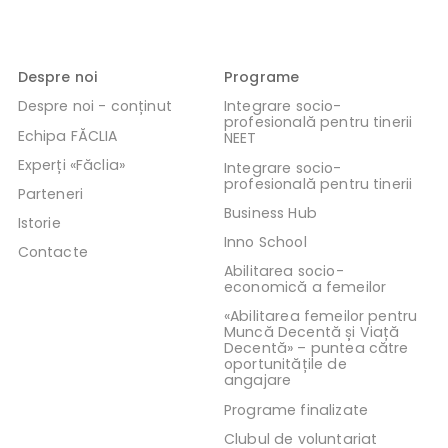
Despre noi
Programe
Despre noi - conținut
Integrare socio-
profesională pentru tinerii
Echipa FĂCLIA
NEET
Experți «Făclia»
Integrare socio-
profesională pentru tinerii
Parteneri
Business Hub
Istorie
Inno School
Contacte
Abilitarea socio-
economică a femeilor
«Abilitarea femeilor pentru
Muncă Decentă și Viață
Decentă» – puntea către
oportunitățile de
angajare
Programe finalizate
Clubul de voluntariat