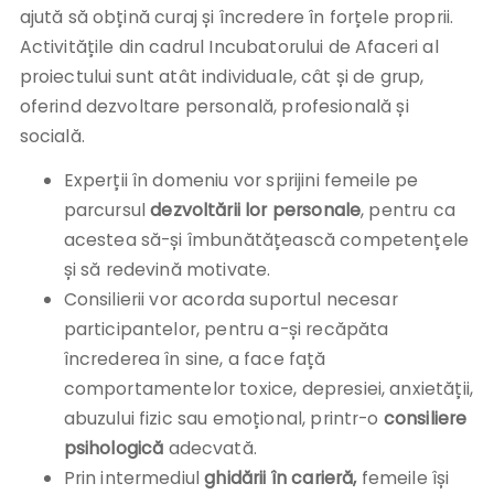
ajută să obțină curaj și încredere în forțele proprii.
Activitățile din cadrul Incubatorului de Afaceri al
proiectului sunt atât individuale, cât și de grup,
oferind dezvoltare personală, profesională și
socială.
Experții în domeniu vor sprijini femeile pe
parcursul
dezvoltării lor personale
, pentru ca
acestea să-și îmbunătățească competențele
și să redevină motivate.
Consilierii vor acorda suportul necesar
participantelor, pentru a-și recăpăta
încrederea în sine, a face față
comportamentelor toxice, depresiei, anxietății,
abuzului fizic sau emoțional, printr-o
consiliere
psihologică
adecvată.
Prin intermediul
ghidării în carieră,
femeile își