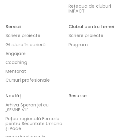
Rețeaua de cluburi
IMPACT
Servicii
Clubul pentru femei
Scriere proiecte
Scriere proiecte
Ghidare în carieră
Program
Angajare
Coaching
Mentorat
Cursuri profesionale
Noutăți
Resurse
Arhiva Speranței cu
„SEMNE VII”
Rețea regională Femeile
pentru Securitate Umană
și Pace