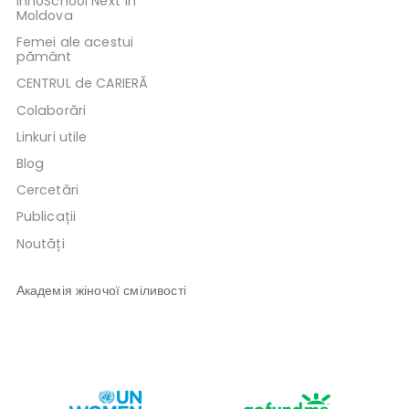
InnoSchool Next în
Moldova
Femei ale acestui
pământ
CENTRUL de CARIERĂ
Colaborări
Linkuri utile
Blog
Cercetări
Publicații
Noutăți
Академія жіночої сміливості