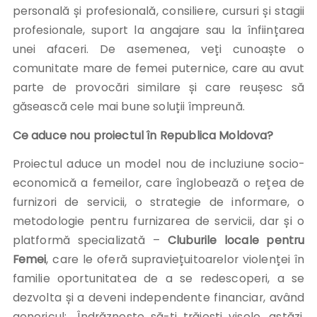
personală și profesională, consiliere, cursuri și stagii
profesionale, suport la angajare sau la înființarea
unei afaceri. De asemenea, veți cunoaște o
comunitate mare de femei puternice, care au avut
parte de provocări similare și care reușesc să
găsească cele mai bune soluții împreună.
Ce aduce nou proiectul în Republica Moldova?
Proiectul aduce un model nou de incluziune socio-
economică a femeilor, care înglobează o rețea de
furnizori de servicii, o strategie de informare, o
metodologie pentru furnizarea de servicii, dar și o
platformă specializată –
Cluburile locale pentru
Femei
, care le oferă supraviețuitoarelor violenței în
familie oportunitatea de a se redescoperi, a se
dezvolta și a deveni independente financiar, având
genericul: „Îndrăznește să-ți trăiești visele, astăzi,