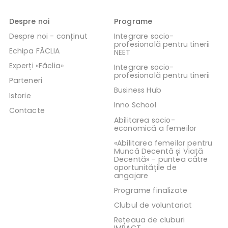
Despre noi
Programe
Despre noi - conținut
Integrare socio-
profesională pentru tinerii
Echipa FĂCLIA
NEET
Experți «Făclia»
Integrare socio-
profesională pentru tinerii
Parteneri
Business Hub
Istorie
Inno School
Contacte
Abilitarea socio-
economică a femeilor
«Abilitarea femeilor pentru
Muncă Decentă și Viață
Decentă» – puntea către
oportunitățile de
angajare
Programe finalizate
Clubul de voluntariat
Rețeaua de cluburi