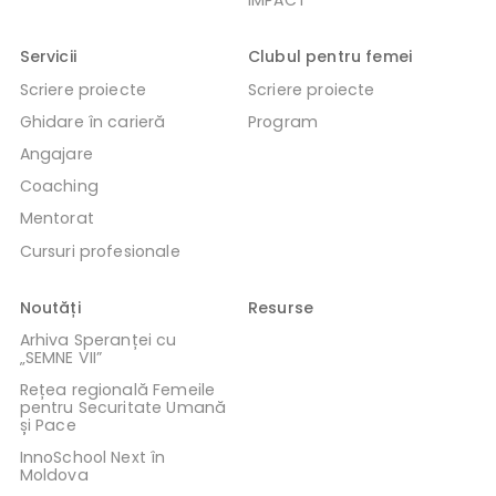
IMPACT
Servicii
Clubul pentru femei
Scriere proiecte
Scriere proiecte
Ghidare în carieră
Program
Angajare
Coaching
Mentorat
Cursuri profesionale
Noutăți
Resurse
Arhiva Speranței cu
„SEMNE VII”
Rețea regională Femeile
pentru Securitate Umană
și Pace
InnoSchool Next în
Moldova