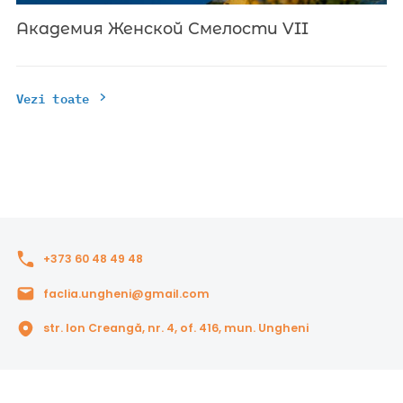
Академия Женской Смелости VII
Vezi toate
+373 60 48 49 48
faclia.ungheni@gmail.com
str. Ion Creangă, nr. 4, of. 416, mun. Ungheni