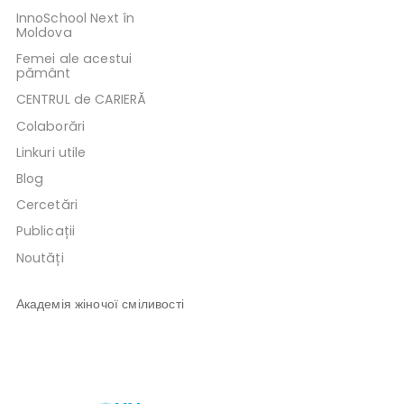
InnoSchool Next în
Moldova
Femei ale acestui
pământ
CENTRUL de CARIERĂ
Colaborări
Linkuri utile
Blog
Cercetări
Publicații
Noutăți
Академія жіночої сміливості