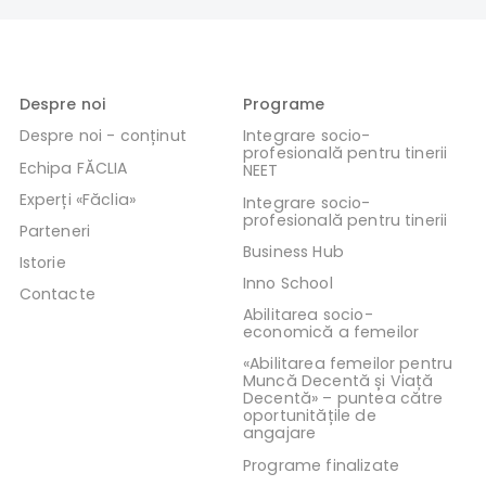
Despre noi
Programe
Despre noi - conținut
Integrare socio-
profesională pentru tinerii
Echipa FĂCLIA
NEET
Experți «Făclia»
Integrare socio-
profesională pentru tinerii
Parteneri
Business Hub
Istorie
Inno School
Contacte
Abilitarea socio-
economică a femeilor
«Abilitarea femeilor pentru
Muncă Decentă și Viață
Decentă» – puntea către
oportunitățile de
angajare
Programe finalizate