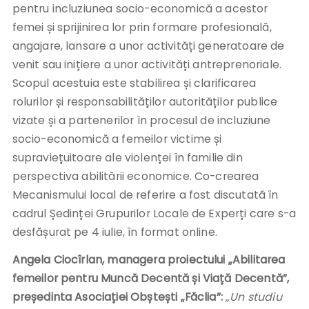
pentru incluziunea socio-economică a acestor
femei și sprijinirea lor prin formare profesională,
angajare, lansare a unor activități generatoare de
venit sau inițiere a unor activități antreprenoriale.
Scopul acestuia este stabilirea și clarificarea
rolurilor și responsabilităților autorităților publice
vizate și a partenerilor în procesul de incluziune
socio-economică a femeilor victime și
supraviețuitoare ale violenței în familie din
perspectiva abilitării economice. Co-crearea
Mecanismului local de referire a fost discutată în
cadrul Ședinței Grupurilor Locale de Experți care s-a
desfășurat pe 4 iulie, în format online.
Angela Ciocîrlan, managera proiectului „Abilitarea
femeilor pentru Muncă Decentă și Viață Decentă”,
președinta Asociației Obștești „Făclia”:
„Un studiu