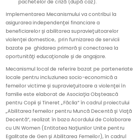
pachetelor de criză (după caz).
Implementarea Mecanismului va contribui la
asigurarea independenței financiare a
beneficiarelor și abilitarea supraviețuitoarelor
violenței domestice, prin furnizarea de servicii
bazate pe ghidarea primară și conectarea la
oportunități educaționale și de angajare.
Mecanismul local de referire bazat pe parteneriate
locale pentru incluziunea socio-economică a
femeilor victime și supraviețuitoare a violenței în
familie este elaborat de Asociația Obștească
pentru Copii și Tineret „Făclia” în cadrul proiectului
„Abilitarea femeilor pentru Muncă Decentă și Viață
Decentă”, realizat în baza Acordului de Colaborare
cu UN Women (Entitatea Națiunilor Unite pentru
Egalitate de Gen și Abilitarea Femeilor), în cadrul