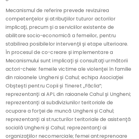
Mecanismul de referire prevede revizuirea
competențelor și atribuțiilor tuturor actorilor
implicați, precum și a serviciilor existente de
abilitare socio-economică a femeilor, pentru
stabilirea posibilelor intervenții și etape ulterioare.
În procesul de co-creare și implementare a
Mecanismului sunt implicați și consultați următorii
actori-cheie: femeile victime ale violenței în familie
din raioanele Ungheni și Cahul; echipa Asociației
Obștești pentru Copii și Tineret „Făclia”;
reprezentanți ai APL din raioanele Cahul și Ungheni;
reprezentanți ai subdiviziunilor teritoriale de
ocupare a forței de muncă Ungheni și Cahul;
reprezentanți ai structurilor teritoriale de asistență
socială Ungheni și Cahul; reprezentanți ai
organizațiilor necomerciale; femei antreprenoare