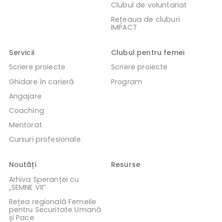
Clubul de voluntariat
Rețeaua de cluburi
IMPACT
Servicii
Clubul pentru femei
Scriere proiecte
Scriere proiecte
Ghidare în carieră
Program
Angajare
Coaching
Mentorat
Cursuri profesionale
Noutăți
Resurse
Arhiva Speranței cu
„SEMNE VII”
Rețea regională Femeile
pentru Securitate Umană
și Pace