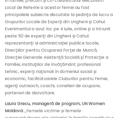
în familie, precum și co-crearea unui Mecanism
Local de Referire a acestor femei au fost
principalele subiecte discutate la ședința de lucru a
Grupurilor Locale de Experți din Ungheni și Cahul.
Evenimentul a avut loc pe 4 iulie, online și a întrunit
peste 50 de experți din Ungheni și Cahul:
reprezentanți ai administrației publice locale,
Direcțiilor pentru Ocuparea Forței de Muncă,
Direcției Generale Asistență Socială și Protecție a
Familiei, instituțiilor de învățământ profesional
tehnic, experți naționali în domeniul social și
economic, facilitatoarele Cluburilor pentru Femei,
agenți outreach, coachi, consilieri de ocupare,
parteneri de dezvoltare.
Laura Grecu, manageră de program, UN Women
Moldova:
„Femeile victime și femeile
supraviețuitoare ale violenței în familie constituie o