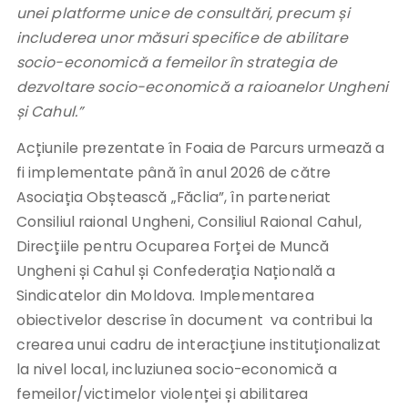
unei platforme unice de consultări, precum și
includerea unor măsuri specifice de abilitare
socio-economică a femeilor în strategia de
dezvoltare socio-economică a raioanelor Ungheni
și Cahul.”
Acțiunile prezentate în Foaia de Parcurs urmează a
fi implementate până în anul 2026 de către
Asociația Obștească „Făclia”, în parteneriat
Consiliul raional Ungheni, Consiliul Raional Cahul,
Direcțiile pentru Ocuparea Forței de Muncă
Ungheni și Cahul și Confederația Națională a
Sindicatelor din Moldova. Implementarea
obiectivelor descrise în document va contribui la
crearea unui cadru de interacțiune instituționalizat
la nivel local, incluziunea socio-economică a
femeilor/victimelor violenței și abilitarea