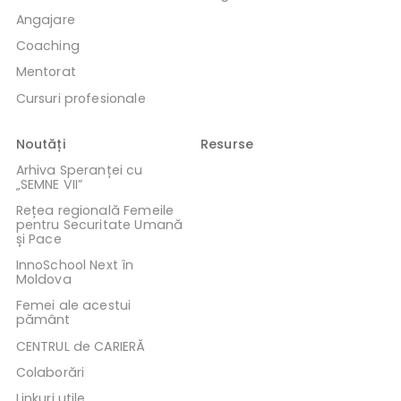
Angajare
Coaching
Mentorat
Cursuri profesionale
Noutăți
Resurse
Arhiva Speranței cu
„SEMNE VII”
Rețea regională Femeile
pentru Securitate Umană
și Pace
InnoSchool Next în
Moldova
Femei ale acestui
pământ
CENTRUL de CARIERĂ
Colaborări
Linkuri utile