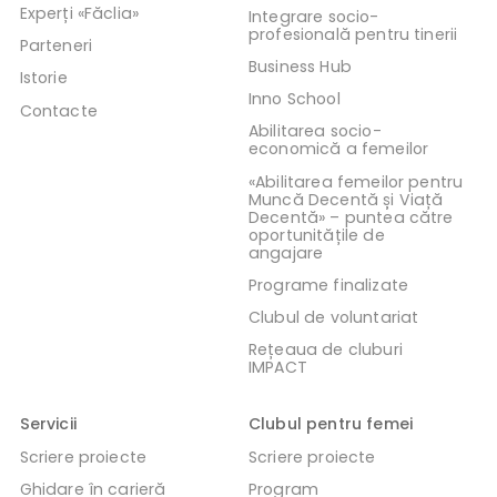
Experți «Făclia»
Integrare socio-
profesională pentru tinerii
Parteneri
Business Hub
Istorie
Inno School
Contacte
Abilitarea socio-
economică a femeilor
«Abilitarea femeilor pentru
Muncă Decentă și Viață
Decentă» – puntea către
oportunitățile de
angajare
Programe finalizate
Clubul de voluntariat
Rețeaua de cluburi
IMPACT
Servicii
Clubul pentru femei
Scriere proiecte
Scriere proiecte
Ghidare în carieră
Program