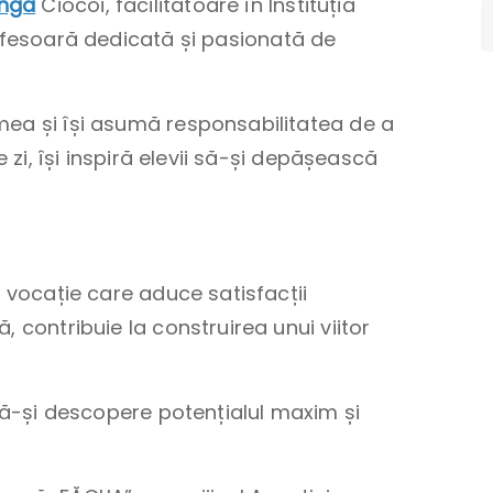
Inga
Ciocoi, facilitatoare în Instituția
fesoară dedicată și pasionată de
mea și își asumă responsabilitatea de a
e zi, își inspiră elevii să-și depășească
o vocație care aduce satisfacții
 contribuie la construirea unui viitor
 să-și descopere potențialul maxim și