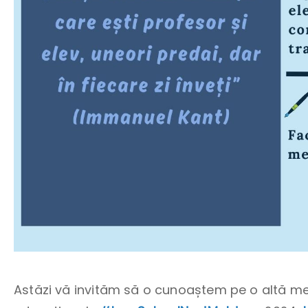
Astăzi vă invităm să o cunoaștem pe o altă m