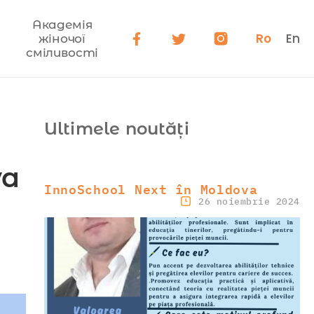
Академія
Ro
En
жіночої
сміливості
Ultimele noutăți
va
InnoSchool Next în Moldova
26 noiembrie 2024