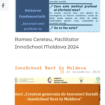
Romeo Cereteu, Facilitator
InnoSchool Moldova 2024
InnoSchool Next în Moldova
21 noiembrie 2024