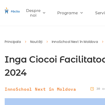
Despre
Programe
Servi
noi
Principala
Noutăți
InnoSchool Next în Moldova
Inga Ciocoi Facilita
2024
InnoSchool Next în Moldova
30 o