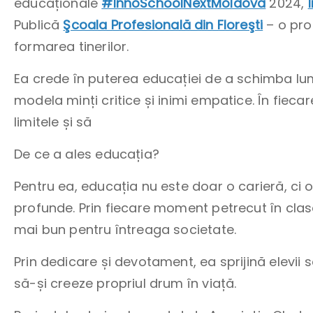
educaționale
#InnoSchoolNextMoldova
2024,
Publică
Şcoala Profesională din Floreşti
– o pro
formarea tinerilor.
Ea crede în puterea educației de a schimba lu
modela minți critice și inimi empatice. În fiecar
limitele și să
De ce a ales educația?
Pentru ea, educația nu este doar o carieră, ci 
profunde. Prin fiecare moment petrecut în clasă,
mai bun pentru întreaga societate.
Prin dedicare și devotament, ea sprijină elevii
să-și creeze propriul drum în viață.