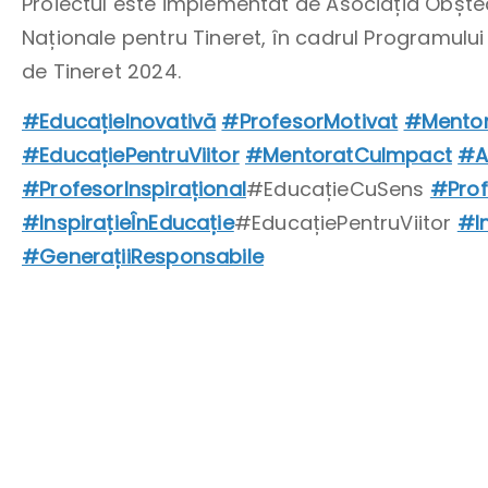
Proiectul este implementat de Asociația Obșteas
Naționale pentru Tineret, în cadrul Programului
de Tineret 2024.
#EducațieInovativă
#ProfesorMotivat
#Mentor
#EducațiePentruViitor
#MentoratCuImpact
#A
#ProfesorInspirațional
#EducațieCuSens
#Prof
#InspirațieÎnEducație
#EducațiePentruViitor
#In
#GenerațiiResponsabile