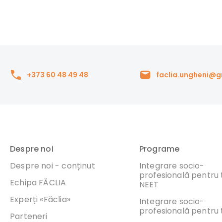
+373 60 48 49 48
faclia.ungheni@
Despre noi
Programe
Despre noi - conținut
Integrare socio-
profesională pentru t
Echipa FĂCLIA
NEET
Experți «Făclia»
Integrare socio-
profesională pentru t
Parteneri