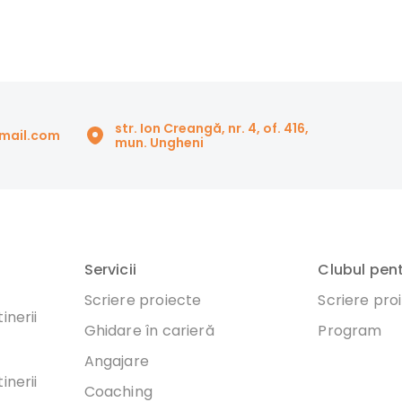
str. Ion Creangă, nr. 4, of. 416,
gmail.com
mun. Ungheni
Servicii
Clubul pen
Scriere proiecte
Scriere pro
inerii
Ghidare în carieră
Program
Angajare
inerii
Coaching