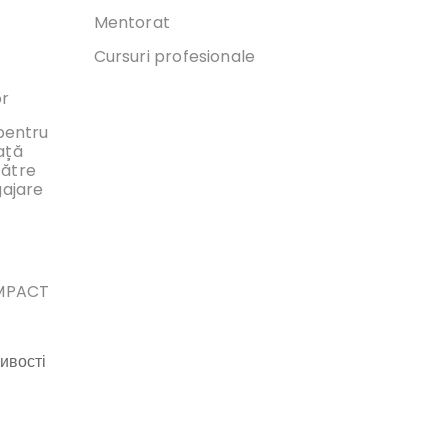
Mentorat
Cursuri profesionale
or
 pentru
ață
către
gajare
IMPACT
ивості