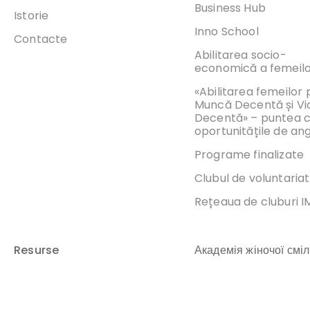
Business Hub
Istorie
Inno School
Contacte
Abilitarea socio-
economică a femeil
«Abilitarea femeilor
Muncă Decentă și Vi
Decentă» – puntea 
oportunitățile de an
Programe finalizate
Clubul de voluntariat
Rețeaua de cluburi 
Resurse
Академія жіночої сміл