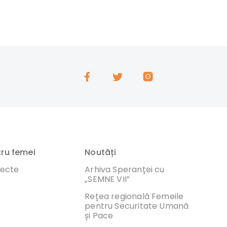
tru femei
Noutăți
iecte
Arhiva Speranței cu
„SEMNE VII”
Rețea regională Femeile
pentru Securitate Umană
și Pace