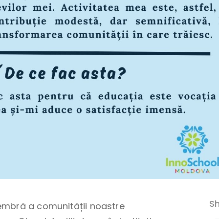
Sh
embră a comunității noastre