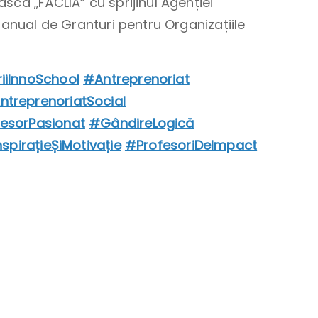
că „FĂCLIA” cu sprijinul Agenției
 anual de Granturi pentru Organizațiile
iiInnoSchool
#Antreprenoriat
ntreprenoriatSocial
esorPasionat
#GândireLogică
spirațieȘiMotivație
#ProfesoriDeImpact