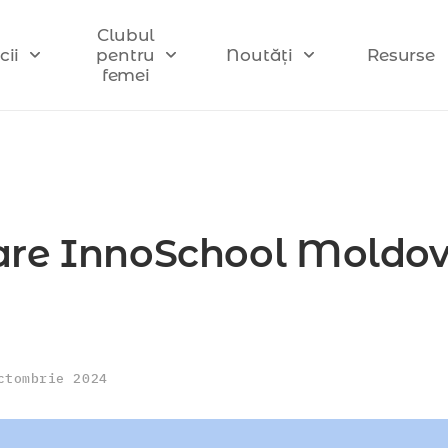
Clubul
cii
pentru
Noutăți
Resurse
femei
toare InnoSchool Moldo
ctombrie 2024