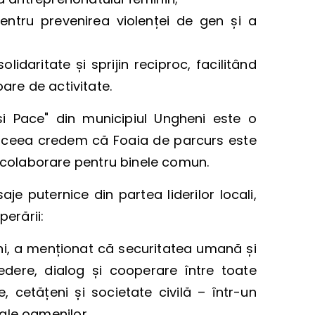
ntru prevenirea violenței de gen și a
idaritate și sprijin reciproc, facilitând
oare de activitate.
i Pace" din municipiul Ungheni este o
 aceea credem că Foaia de parcurs este
a colaborare pentru binele comun.
e puternice din partea liderilor locali,
perării:
eni, a menționat că securitatea umană și
edere, dialog și cooperare între toate
 cetățeni și societate civilă – într-un
ale oamenilor.