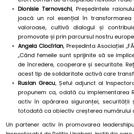
Dionisie Ternovschi
, Președintele raionul
joacă un rol esențial în transformarea
valoroase, cultivă dialogul și contribu
promovate și prin parcursul nostru europe
Angela Ciocîrlan
, Președinta Asociației „FĂ
„Când femeile sunt sprijinite să se implic
de încredere, cooperare și securitate. R
acest tip de solidaritate activă care trans
Ruslan Grecu
, Șeful adjunct al Inspector
propunem ca, odată cu implementarea Rezo
activ în apărarea siguranței, securității 
totodată ca obiectiv creșterea numărului d
Un partener activ în promovarea leadershipul
Inspectoratul de Poliție Ungheni, instituție car