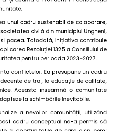
omunitate.
ea unui cadru sustenabil de colaborare,
i societatea civilă din municipiul Ungheni,
i pacea. Totodată, inițiativa contribuie
plicarea Rezoluției 1325 a Consiliului de
ecuritatea pentru perioada 2023–2027.
nța conflictelor. Ea presupune un cadru
decente de trai, la educație de calitate,
nomice. Aceasta înseamnă o comunitate
adapteze la schimbările inevitabile.
nalize a nevoilor comunității, utilizând
Acest cadru conceptual ne-a permis să
ate și oportunitatile de care dispunem: