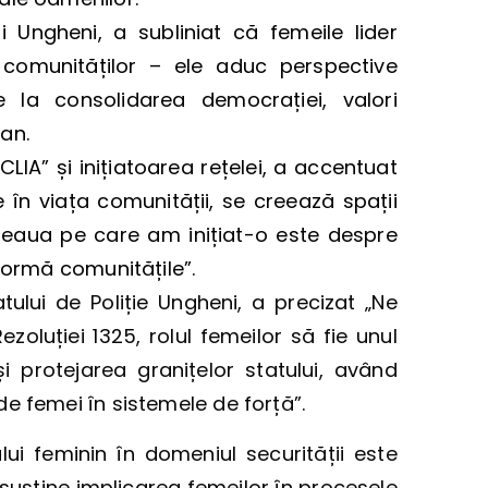
ui Ungheni, a subliniat că femeile lider
 comunităților – ele aduc perspective
ie la consolidarea democrației, valori
an.
CLIA” și inițiatoarea rețelei, a accentuat
e în viața comunității, se creează spații
ețeaua pe care am inițiat-o este despre
formă comunitățile”.
atului de Poliție Ungheni, a precizat „Ne
luției 1325, rolul femeilor să fie unul
și protejarea granițelor statului, având
e femei în sistemele de forță”.
ui feminin în domeniul securității este
e susține implicarea femeilor în procesele