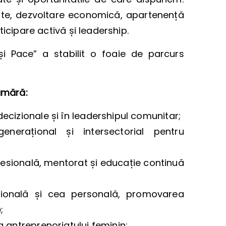
tate, dezvoltare economică, apartenență
ticipare activă și leadership.
i Pace” a stabilit o foaie de parcurs
numără:
decizionale și în leadershipul comunitar;
nerațional și intersectorial pentru
sională, mentorat și educație continuă
fesională și cea personală, promovarea
;
a antreprenoriatului feminin;