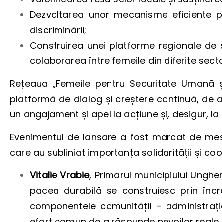
Dezvoltarea unor mecanisme eficiente pe
discriminării;
Construirea unei platforme regionale de sol
colaborarea între femeile din diferite sect
Rețeaua „Femeile pentru Securitate Umană ș
platformă de dialog și creștere continuă, de
un angajament și apel la acțiune și, desigur, l
Evenimentul de lansare a fost marcat de mesaj
care au subliniat importanța solidarității și coo
Vitalie Vrabie
, Primarul municipiului Ungh
pacea durabilă se construiesc prin încr
componentele comunității – administrație,
efort comun de a răspunde nevoilor reale 