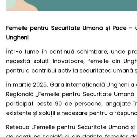
Femeile pentru Securitate Umană și Pace – 
Ungheni
Într-o lume în continuă schimbare, unde prov
necesită soluții inovatoare, femeile din
Ung
pentru a contribui activ la securitatea umană ș
În martie 2025, Gara Internațională Ungheni a
Regională „Femeile pentru Securitate Umană 
participat peste 90 de persoane, angajate în
existente și soluțiile necesare pentru a răspun
Rețeaua „Femeile pentru Securitate Umană și
de coeziune socială și din dorința femeilor d