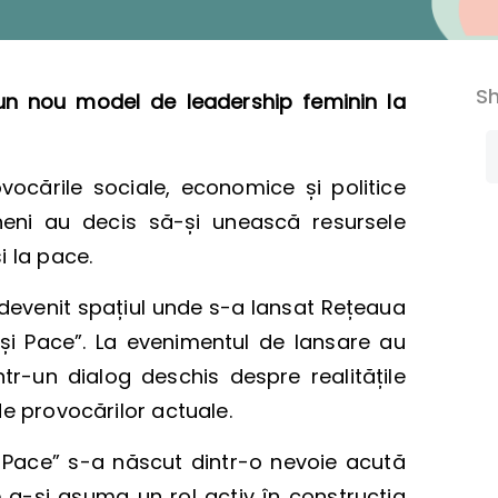
Sh
un nou model de leadership feminin la
ocările sociale, economice și politice
heni
au decis să-și unească resursele
i la pace.
 devenit spațiul unde s-a lansat Rețeaua
și Pace”. La evenimentul de lansare au
tr-un dialog deschis despre realitățile
de provocărilor actuale.
 Pace” s-a născut dintr-o nevoie acută
e a-și asuma un rol activ în construcția