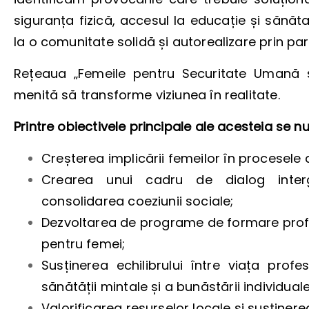
siguranța fizică, accesul la educație și sănă
la o comunitate solidă și autorealizare prin par
Rețeaua „Femeile pentru Securitate Umană ș
menită să transforme viziunea în realitate.
Printre obiectivele principale ale acesteia se 
Creșterea implicării femeilor în procesele 
Crearea unui cadru de dialog interge
consolidarea coeziunii sociale;
Dezvoltarea de programe de formare profe
pentru femei;
Susținerea echilibrului între viața pro
sănătății mintale și a bunăstării individuale
Valorificarea resurselor locale și susținere