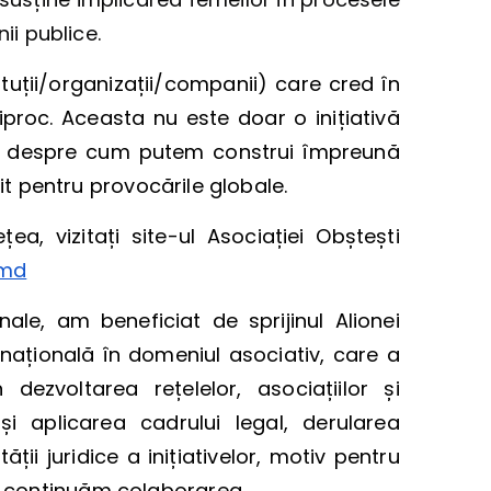
nii publice.
ituții/organizații/companii) care cred în
ciproc. Aceasta nu este doar o inițiativă
e, despre cum putem construi împreună
tit pentru provocările globale.
ea, vizitați site-ul Asociației Obștești
.md
ale, am beneficiat de sprijinul Alionei
ă națională în domeniul asociativ, care a
ezvoltarea rețelelor, asociațiilor și
 și aplicarea cadrului legal, derularea
ății juridice a inițiativelor, motiv pentru
ă continuăm colaborarea.