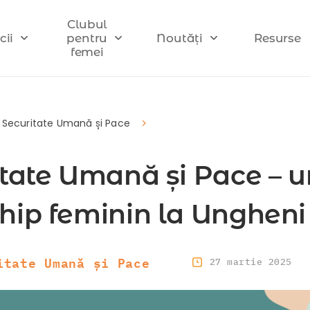
Clubul
cii
pentru
Noutăți
Resurse
femei
 Securitate Umană și Pace
tate Umană și Pace – u
hip feminin la Ungheni
itate Umană și Pace
27 martie 2025