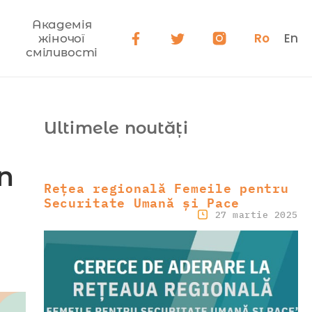
Академія
Ro
En
жіночої
сміливості
Ultimele noutăți
n
Rețea regională Femeile pentru
Securitate Umană și Pace
27 martie 2025