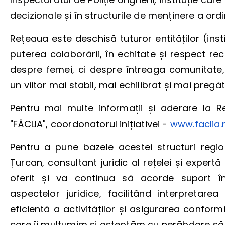
decizionale și în structurile de menținere a ordi
Rețeaua este deschisă tuturor entităților (inst
puterea colaborării, în echitate și respect re
despre femei, ci despre întreaga comunitat
un viitor mai stabil, mai echilibrat și mai pregă
Pentru mai multe informații și aderare la Reț
"FĂCLIA", coordonatorul inițiativei -
www.faclia
Pentru a pune bazele acestei structuri region
Țurcan, consultant juridic al rețelei și expert
oferit și va continua să acorde suport în d
aspectelor juridice, facilitând interpretarea
eficientă a activităților și asigurarea conformit
care îi mulțumim și așteptăm cu nerăbdare s