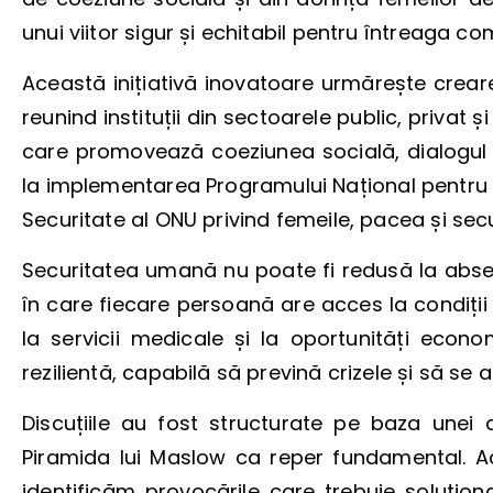
unui viitor sigur și echitabil pentru întreaga c
Această inițiativă inovatoare urmărește crear
reunind instituții din sectoarele public, privat ș
care promovează coeziunea socială, dialogul ș
la implementarea Programului Național pentru a
Securitate al ONU privind femeile, pacea și s
Securitatea umană nu poate fi redusă la abse
în care fiecare persoană are acces la condiții 
la servicii medicale și la oportunități eco
rezilientă, capabilă să prevină crizele și să se 
Discuțiile au fost structurate pe baza unei a
Piramida lui Maslow ca reper fundamental. 
identificăm provocările care trebuie soluțion