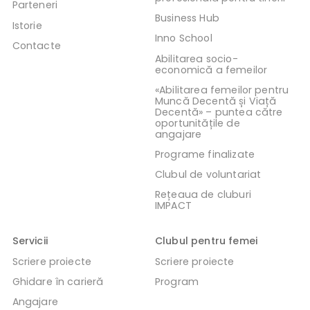
Parteneri
Business Hub
Istorie
Inno School
Contacte
Abilitarea socio-
economică a femeilor
«Abilitarea femeilor pentru
Muncă Decentă și Viață
Decentă» – puntea către
oportunitățile de
angajare
Programe finalizate
Clubul de voluntariat
Rețeaua de cluburi
IMPACT
Servicii
Clubul pentru femei
Scriere proiecte
Scriere proiecte
Ghidare în carieră
Program
Angajare