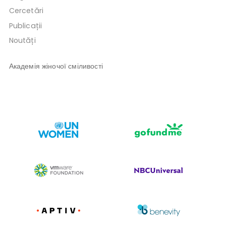
Cercetări
Publicații
Noutăți
Академія жіночої сміливості