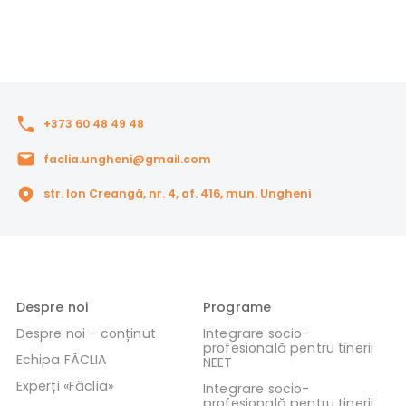
+373 60 48 49 48
faclia.ungheni@gmail.com
str. Ion Creangă, nr. 4, of. 416, mun. Ungheni
Despre noi
Programe
Despre noi - conținut
Integrare socio-
profesională pentru tinerii
Echipa FĂCLIA
NEET
Experți «Făclia»
Integrare socio-
profesională pentru tinerii