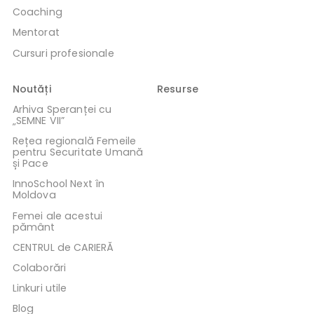
Coaching
Mentorat
Cursuri profesionale
Noutăți
Resurse
Arhiva Speranței cu
„SEMNE VII”
Rețea regională Femeile
pentru Securitate Umană
și Pace
InnoSchool Next în
Moldova
Femei ale acestui
pământ
CENTRUL de CARIERĂ
Colaborări
Linkuri utile
Blog