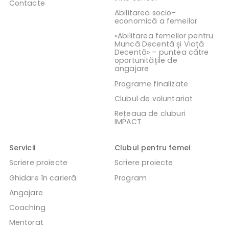
Contacte
Abilitarea socio-
economică a femeilor
«Abilitarea femeilor pentru
Muncă Decentă și Viață
Decentă» – puntea către
oportunitățile de
angajare
Programe finalizate
Clubul de voluntariat
Rețeaua de cluburi
IMPACT
Servicii
Clubul pentru femei
Scriere proiecte
Scriere proiecte
Ghidare în carieră
Program
Angajare
Coaching
Mentorat