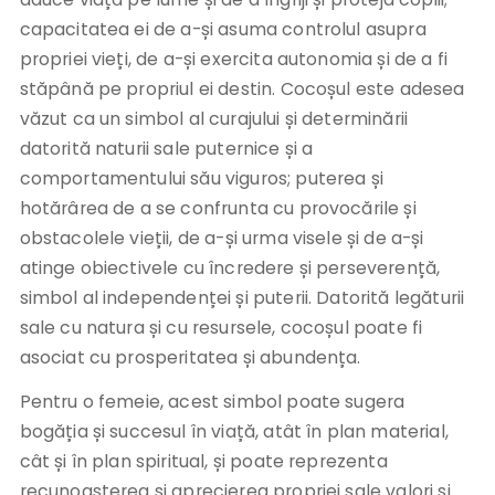
capacitatea ei de a-și asuma controlul asupra
propriei vieți, de a-și exercita autonomia și de a fi
stăpână pe propriul ei destin. Cocoșul este adesea
văzut ca un simbol al curajului și determinării
datorită naturii sale puternice și a
comportamentului său viguros; puterea și
hotărârea de a se confrunta cu provocările și
obstacolele vieții, de a-și urma visele și de a-și
atinge obiectivele cu încredere și perseverență,
simbol al independenței și puterii. Datorită legăturii
sale cu natura și cu resursele, cocoșul poate fi
asociat cu prosperitatea și abundența.
Pentru o femeie, acest simbol poate sugera
bogăția și succesul în viață, atât în plan material,
cât și în plan spiritual, și poate reprezenta
recunoașterea și aprecierea propriei sale valori și