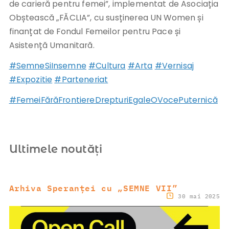
de carieră pentru femei”, implementat de Asociația
Obștească „FĂCLIA”, cu susținerea UN Women și
finanțat de Fondul Femeilor pentru Pace și
Asistență Umanitară.
#SemneSiInsemne
#Cultura
#Arta
#Vernisaj
#Expozitie
#Parteneriat
#FemeiFărăFrontiereDrepturiEgaleOVocePuternică
Ultimele noutăți
Arhiva Speranței cu „SEMNE VII”
30 mai 2025