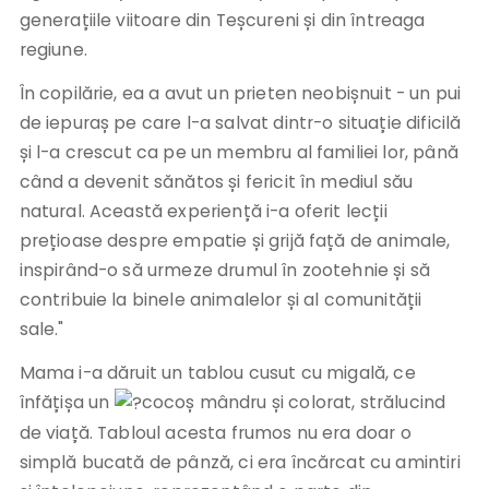
generațiile viitoare din Teșcureni și din întreaga
regiune.
În copilărie, ea a avut un prieten neobișnuit - un pui
de iepuraș pe care l-a salvat dintr-o situație dificilă
și l-a crescut ca pe un membru al familiei lor, până
când a devenit sănătos și fericit în mediul său
natural. Această experiență i-a oferit lecții
prețioase despre empatie și grijă față de animale,
inspirând-o să urmeze drumul în zootehnie și să
contribuie la binele animalelor și al comunității
sale."
Mama i-a dăruit un tablou cusut cu migală, ce
înfățișa un
cocoș mândru și colorat, strălucind
de viață. Tabloul acesta frumos nu era doar o
simplă bucată de pânză, ci era încărcat cu amintiri