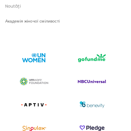
Noutăți
Академія жіночої сміливості