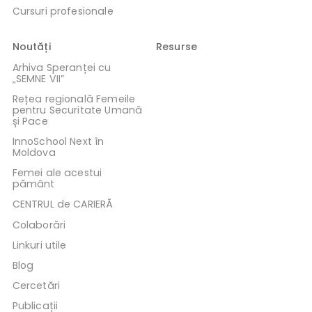
Cursuri profesionale
Noutăți
Resurse
Arhiva Speranței cu
„SEMNE VII”
Rețea regională Femeile
pentru Securitate Umană
și Pace
InnoSchool Next în
Moldova
Femei ale acestui
pământ
CENTRUL de CARIERĂ
Colaborări
Linkuri utile
Blog
Cercetări
Publicații