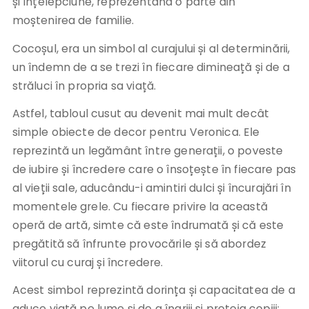
și înțelepciune, reprezentând o parte din
moștenirea de familie.
Cocoșul, era un simbol al curajului și al determinării,
un îndemn de a se trezi în fiecare dimineață și de a
străluci în propria sa viață.
Astfel, tabloul cusut au devenit mai mult decât
simple obiecte de decor pentru Veronica. Ele
reprezintă un legământ între generații, o poveste
de iubire și încredere care o însoțește în fiecare pas
al vieții sale, aducându-i amintiri dulci și încurajări în
momentele grele. Cu fiecare privire la această
operă de artă, simte că este îndrumată și că este
pregătită să înfrunte provocările și să abordez
viitorul cu curaj și încredere.
Acest simbol reprezintă dorința și capacitatea de a
aduce viață pe lume și de a îngriji și proteja copiii;