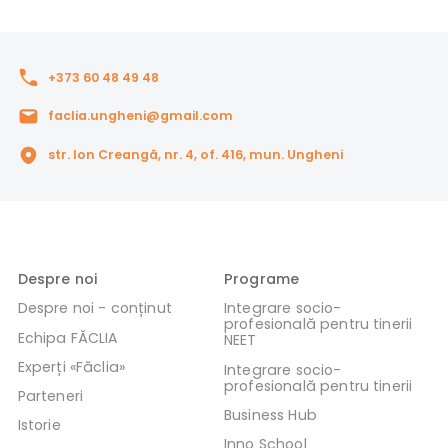
+373 60 48 49 48
faclia.ungheni@gmail.com
str. Ion Creangă, nr. 4, of. 416, mun. Ungheni
Despre noi
Programe
Despre noi - conținut
Integrare socio-
profesională pentru tinerii
Echipa FĂCLIA
NEET
Experți «Făclia»
Integrare socio-
profesională pentru tinerii
Parteneri
Business Hub
Istorie
Inno School