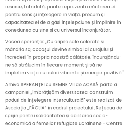
resurse, totodată, poate reprezenta căutarea ei
pentru sens și înțelegere în viață, precum și
capacitatea ei de a găsi înțelepciune și împlinire în
conexiunea cu sine și cu universul înconjurător.
Vocea speranței: „Cu aripile sale colorate și
mândria sa, cocoșul devine simbol al curajului și
încrederii în propria noastră călătorie, încurajându-
ne să strălucim în fiecare moment și să ne
împletim viața cu culori vibrante și energie pozitivă."
Arhiva SPERANȚEI cu SEMNE VII de ACASĂ parte a
campaniei „Îmbrățișăm diversitatea: construim
poduri de înțelegere interculturală" este realizat de
Asociația „FĂCLIA” în cadrul proiectului „Rețeaua de
sprijin pentru solidaritatea și abilitarea socio-
economică a femeilor refugiate ucrainene - Centre