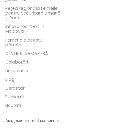
Rețea regională Femeile
pentru Securitate Umană
și Pace
InnoSchool Next în
Moldova
Femei ale acestui
pământ
CENTRUL de CARIERĂ
Colaborări
Linkuri utile
Blog
Cercetări
Publicații
Noutăți
Академія жіночої сміливості