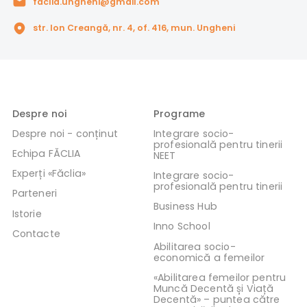
faclia.ungheni@gmail.com
str. Ion Creangă, nr. 4, of. 416, mun. Ungheni
Despre noi
Programe
Despre noi - conținut
Integrare socio-
profesională pentru tinerii
Echipa FĂCLIA
NEET
Experți «Făclia»
Integrare socio-
profesională pentru tinerii
Parteneri
Business Hub
Istorie
Inno School
Contacte
Abilitarea socio-
economică a femeilor
«Abilitarea femeilor pentru
Muncă Decentă și Viață
Decentă» – puntea către