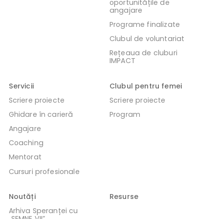
oportunitățile de
angajare
Programe finalizate
Clubul de voluntariat
Rețeaua de cluburi
IMPACT
Servicii
Clubul pentru femei
Scriere proiecte
Scriere proiecte
Ghidare în carieră
Program
Angajare
Coaching
Mentorat
Cursuri profesionale
Noutăți
Resurse
Arhiva Speranței cu
„SEMNE VII”