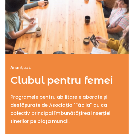
Anunțuri
Clubul pentru femei
Programele pentru abilitare elaborate și
desfășurate de Asociația "Făclia" au ca
obiectiv principal îmbunătățirea inserției
tinerilor pe piața muncii.