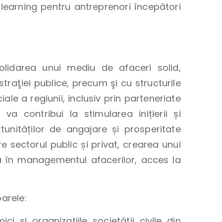
 e-learning pentru antreprenori începători
lidarea unui mediu de afaceri solid,
straţiei publice, precum şi cu structurile
le a regiunii, inclusiv prin parteneriate
ă va contribui la stimularea inițierii și
rtunităților de angajare și prosperitate
re sectorul public și privat, crearea unui
ță în managementul afacerilor, acces la
oarele:
i și organizațiile societății civile din