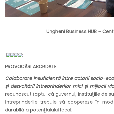
Ungheni Business HUB – Centr
PROVOCĂRI ABORDATE
Colaborare insuficientă între actorii socio-econ
și dezvoltării întreprinderilor mici și mijlocii vi
recunoscut faptul că guvernul, instituţiile de s
întreprinderile trebuie să coopereze în mod a
durabilă a potenţialului local.