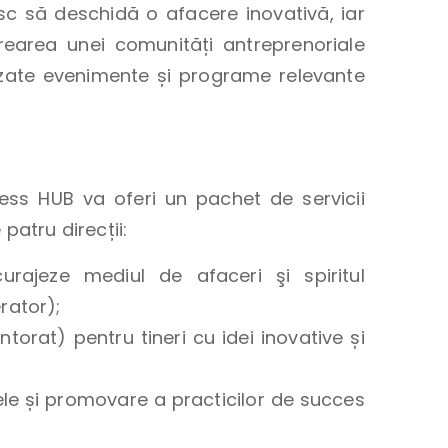
resc să deschidă o afacere inovativă, iar
rearea unei comunități antreprenoriale
nizate evenimente și programe relevante
ess HUB va oferi un pachet de servicii
patru direcții:
urajeze mediul de afaceri şi spiritul
rator);
orat) pentru tineri cu idei inovative și
le și promovare a practicilor de succes