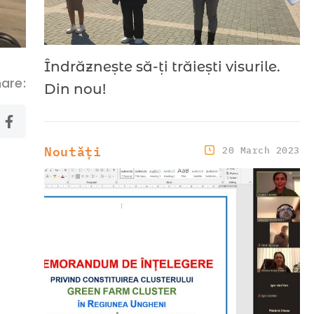
Îndrăznește să-ți trăiești visurile.
are:
Din nou!
Noutăți
20 March 2023