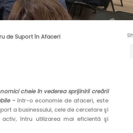
Sh
u de Suport în Afaceri
omici cheie în vederea sprijinirii creării
abile -
într-o economie de afaceri, este
uport a businessului, cele de cercetare şi
ctiv, întru utilizarea mai eficientă şi