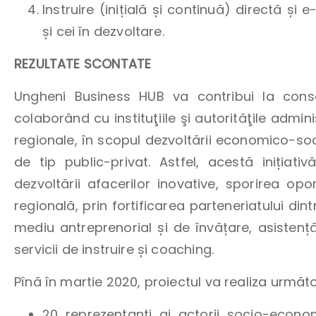
Instruire (inițială și continuă) directă și
și cei în dezvoltare.
REZULTATE SCONTATE
Ungheni Business HUB va contribui la conso
colaborând cu instituţiile şi autorităţile admini
regionale, în scopul dezvoltării economico-socia
de tip public-privat. Astfel, acestă inițiativ
dezvoltării afacerilor inovative, sporirea opo
regională, prin fortificarea parteneriatului dint
mediu antreprenorial și de învățare, asisten
servicii de instruire și coaching.
Pînă în martie 2020, proiectul va realiza următ
20 reprezentanți ai actorii socio-economic