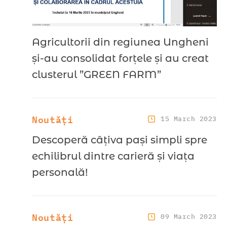
Agricultorii din regiunea Ungheni
și-au consolidat forțele și au creat
clusterul ”GREEN FARM”
Noutăți
15 March 2023
Descoperă câțiva pași simpli spre
echilibrul dintre carieră și viața
personală!
Noutăți
09 March 2023