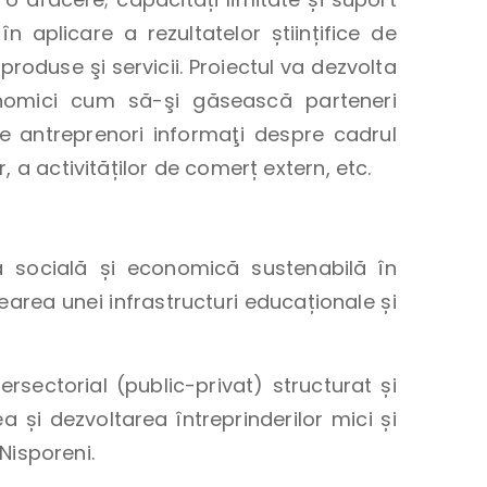
n aplicare a rezultatelor științifice de
produse şi servicii. Proiectul va dezvolta
conomici cum să-şi găsească parteneri
de antreprenori informaţi despre cadrul
 a activităților de comerț extern, etc.
a socială și economică sustenabilă în
earea unei infrastructuri educaționale și
rsectorial (public-privat) structurat și
ea și dezvoltarea întreprinderilor mici și
 Nisporeni.