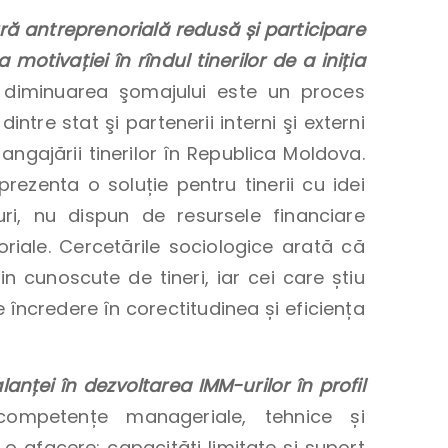
tură antreprenorială redusă și participare
 motivației în rîndul tinerilor de a iniția
 diminuarea şomajului este un proces
ntre stat şi partenerii interni şi externi
a angajării tinerilor în Republica Moldova.
prezenta o soluție pentru tinerii cu idei
ri, nu dispun de resursele financiare
oriale. Cercetările sociologice arată că
in cunoscute de tineri, iar cei care știu
 încredere în corectitudinea și eficiența
anței în dezvoltarea IMM-urilor în profil
ompetențe manageriale, tehnice și
o afacere; capacități limitate și suport