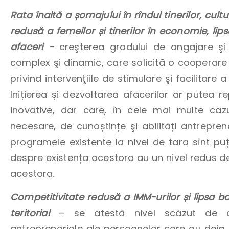
Rata înaltă a șomajului în rîndul tinerilor, cul
redusă a femeilor și tinerilor în economie, lipsa
afaceri -
creşterea gradului de angajare şi
complex şi dinamic, care solicită o cooperare di
privind intervenţiile de stimulare şi facilitare 
Inițierea și dezvoltarea afacerilor ar putea re
inovative, dar care, în cele mai multe cazu
necesare, de cunoștințe şi abilități antrepren
programele existente la nivel de tara sînt puț
despre existența acestora au un nivel redus de
acestora.
Competitivitate redusă a IMM-urilor și lipsa bal
teritorial
– se atestă nivel scăzut de c
antreprenoriale ale persoanelor care au deja 